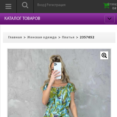
0 товар
Вход
Регистрация
|
0
p
КАТАЛОГ ТОВАРОВ
>
>
>
2357652
Главная
Женская одежда
Платья