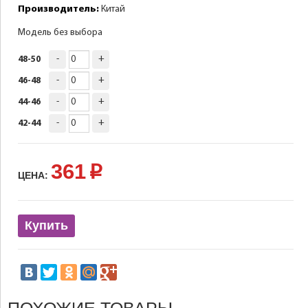
Производитель:
Китай
Модель без выбора
-
+
48-50
-
+
46-48
-
+
44-46
-
+
42-44
361
p
ЦЕНА:
Купить