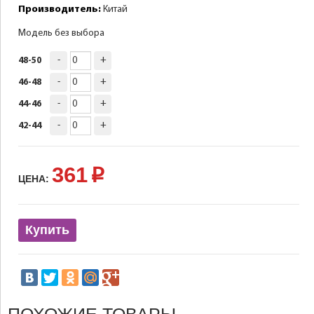
Производитель:
Китай
Модель без выбора
-
+
48-50
-
+
46-48
-
+
44-46
-
+
42-44
361
p
ЦЕНА:
Купить