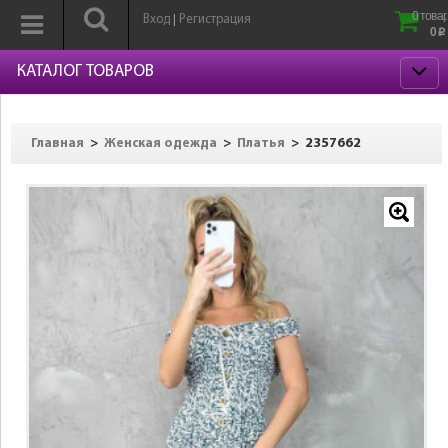
0 товар
Вход
Регистрация
|
0
p
КАТАЛОГ ТОВАРОВ
>
>
>
2357662
Главная
Женская одежда
Платья