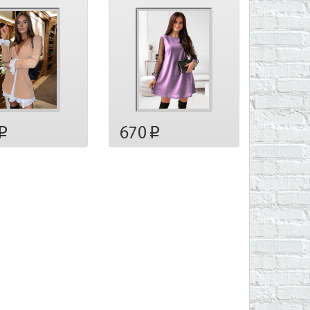
670
p
p