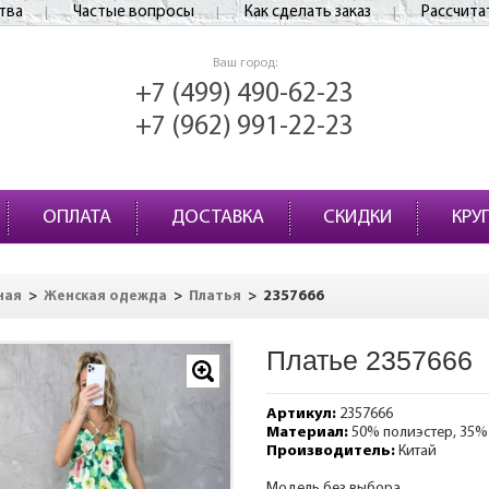
тва
Частые вопросы
Как сделать заказ
Рассчита
Ваш город:
+7 (499) 490-62-23
+7 (962) 991-22-23
ОПЛАТА
ДОСТАВКА
СКИДКИ
КРУ
>
>
>
2357666
ная
Женская одежда
Платья
Платье 2357666
Артикул:
2357666
Материал:
50% полиэстер, 35%
Производитель:
Китай
Модель без выбора