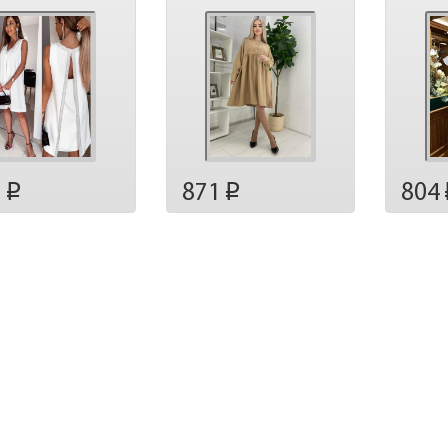
7
871
804
p
p