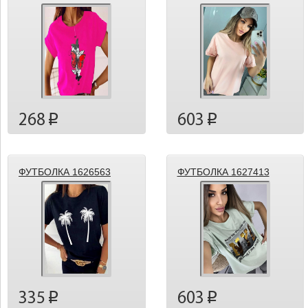
268
603
p
p
ФУТБОЛКА 1626563
ФУТБОЛКА 1627413
335
603
p
p