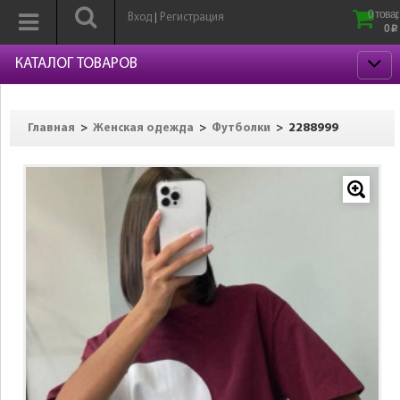
0 товар
Вход
Регистрация
|
0
p
КАТАЛОГ ТОВАРОВ
>
>
>
2288999
Главная
Женская одежда
Футболки