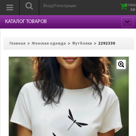
0 товар
Вход
Регистрация
|
0
p
КАТАЛОГ ТОВАРОВ
>
>
>
2292330
Главная
Женская одежда
Футболки