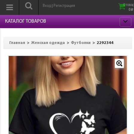
0 товар
Вход
Регистрация
|
0
p
КАТАЛОГ ТОВАРОВ
>
>
>
2292344
Главная
Женская одежда
Футболки