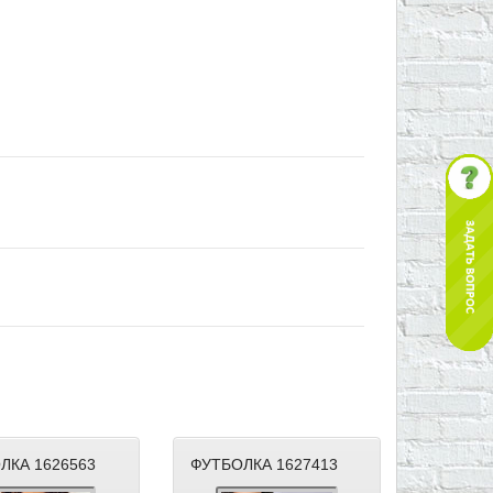
ЛКА 1626563
ФУТБОЛКА 1627413