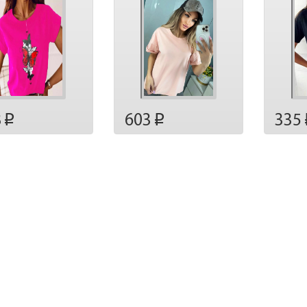
8
335
603
p
p