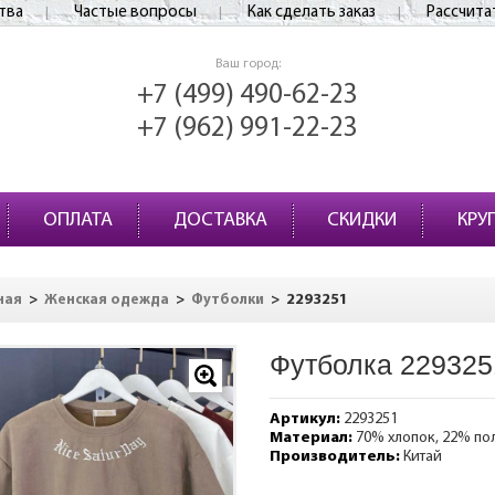
тва
Частые вопросы
Как сделать заказ
Рассчита
Ваш город:
+7 (499) 490-62-23
+7 (962) 991-22-23
ОПЛАТА
ДОСТАВКА
СКИДКИ
КРУ
>
>
>
2293251
ная
Женская одежда
Футболки
Футболка 229325
Артикул:
2293251
Материал:
70% хлопок, 22% по
Производитель:
Китай