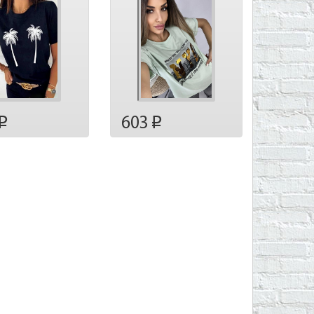
603
p
p