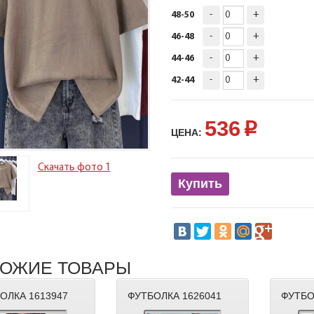
-
+
48-50
-
+
46-48
-
+
44-46
-
+
42-44
536
p
ЦЕНА:
Скачать фото 1
Купить
ОЖИЕ ТОВАРЫ
ОЛКА 1613947
ФУТБОЛКА 1626041
ФУТБО