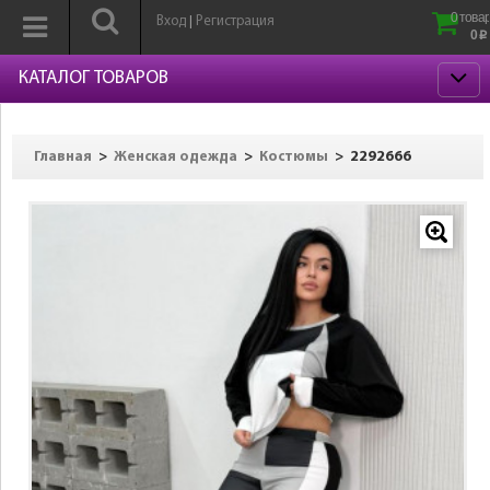
0 товар
Вход
Регистрация
|
0
p
КАТАЛОГ ТОВАРОВ
>
>
>
2292666
Главная
Женская одежда
Костюмы