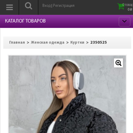
0 товар
Вход
Регистрация
|
0
p
КАТАЛОГ ТОВАРОВ
>
>
>
2350525
Главная
Женская одежда
Куртки