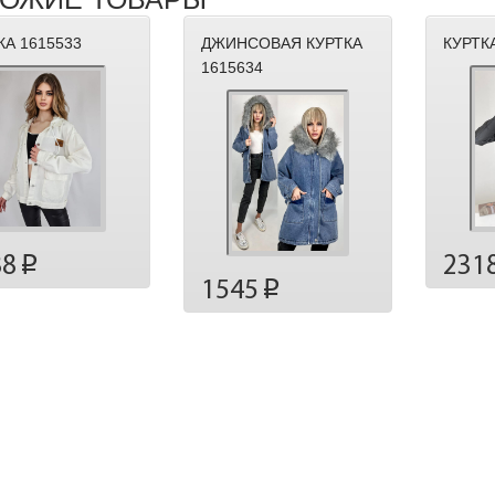
КА 1615533
ДЖИНСОВАЯ КУРТКА
КУРТК
1615634
231
88
p
1545
p