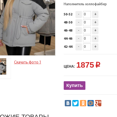
Наполнитель холлофайбер
-
+
50-52
-
+
48-50
-
+
46-48
-
+
44-46
-
+
42-44
1875
Скачать фото 1
p
ЦЕНА:
Купить
ОЖИЕ ТОВАРЫ