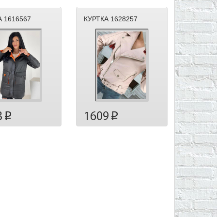
А 1616567
КУРТКА 1628257
8
1609
p
p