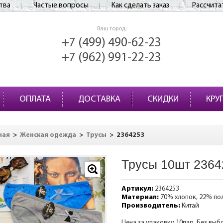
тва
Частые вопросы
Как сделать заказ
Рассчита
Ваш город:
+7 (499) 490-62-23
+7 (962) 991-22-23
ОПЛАТА
ДОСТАВКА
СКИДКИ
КРУ
>
>
>
2364253
ная
Женская одежда
Трусы
Трусы 10шт 2364
Артикул:
2364253
Материал:
70% хлопок, 22% по
Производитель:
Китай
Цена за упаковку 10пар. Без выб