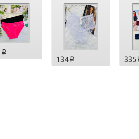
5
p
134
335
p