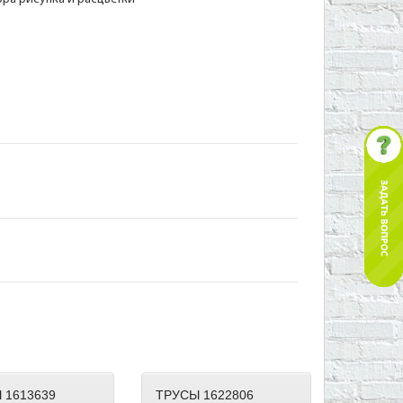
 1613639
ТРУСЫ 1622806