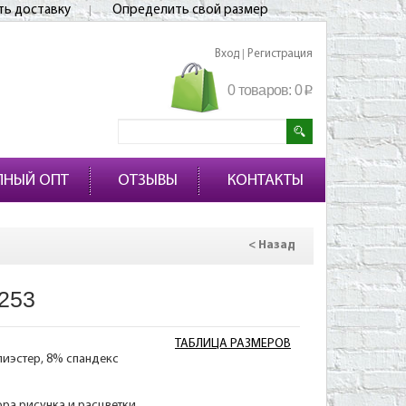
ть доставку
Определить свой размер
Вход
Регистрация
|
0 товаров:
0
p
ПНЫЙ ОПТ
ОТЗЫВЫ
КОНТАКТЫ
< Назад
253
ТАБЛИЦА РАЗМЕРОВ
лиэстер, 8% спандекс
ора рисунка и расцветки