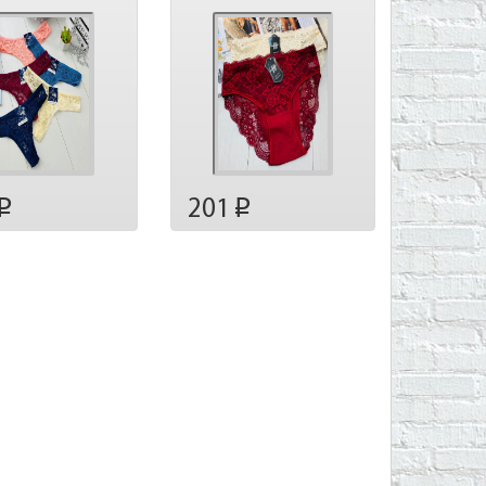
201
p
p