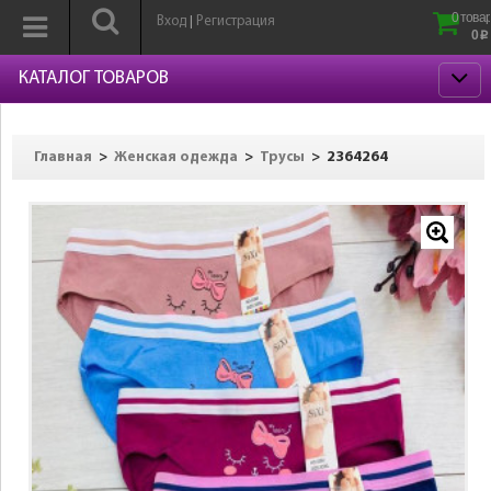
0 товар
Вход
Регистрация
|
0
p
КАТАЛОГ ТОВАРОВ
>
>
>
2364264
Главная
Женская одежда
Трусы