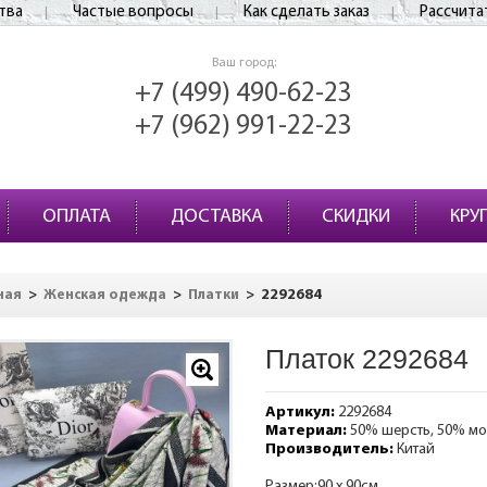
тва
Частые вопросы
Как сделать заказ
Рассчита
Ваш город:
+7 (499) 490-62-23
+7 (962) 991-22-23
ОПЛАТА
ДОСТАВКА
СКИДКИ
КРУ
>
>
>
2292684
ная
Женская одежда
Платки
Платок 2292684
Артикул:
2292684
Материал:
50% шерсть, 50% м
Производитель:
Китай
Размер:90 х 90см