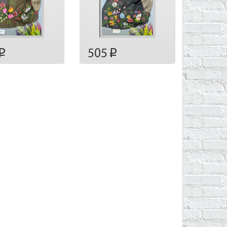
505
p
p