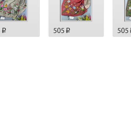
5
505
505
p
p