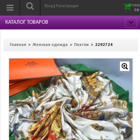
0 товар
Вход
Регистрация
|
0
p
КАТАЛОГ ТОВАРОВ
>
>
>
2292724
Главная
Женская одежда
Платки