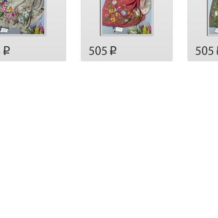
5
505
505
p
p