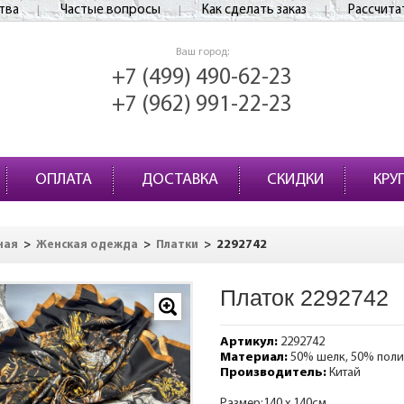
тва
Частые вопросы
Как сделать заказ
Рассчита
Ваш город:
+7 (499) 490-62-23
+7 (962) 991-22-23
ОПЛАТА
ДОСТАВКА
СКИДКИ
КРУ
>
>
>
2292742
ная
Женская одежда
Платки
Платок 2292742
Артикул:
2292742
Материал:
50% шелк, 50% поли
Производитель:
Китай
Размер:140 х 140см