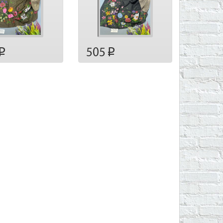
505
p
p