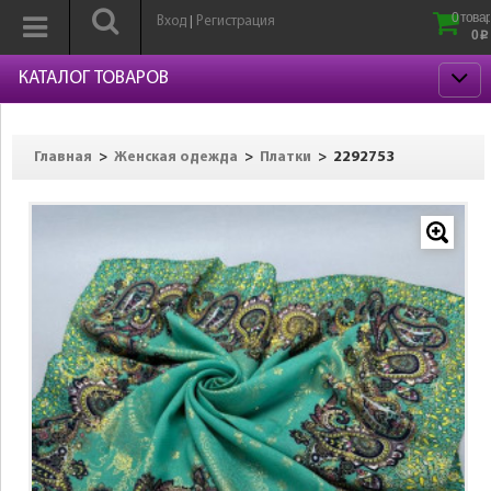
0 товар
Вход
Регистрация
|
0
p
КАТАЛОГ ТОВАРОВ
>
>
>
2292753
Главная
Женская одежда
Платки