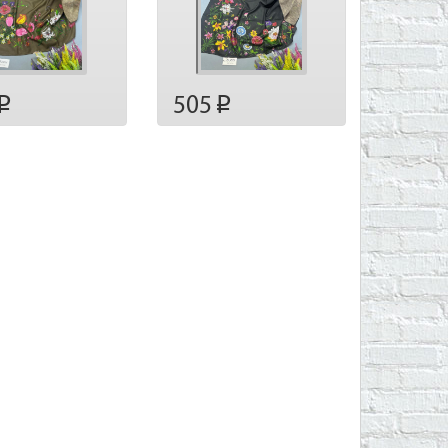
505
p
p