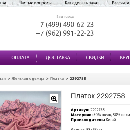
тва
Частые вопросы
Как сделать заказ
Рассчита
Ваш город:
+7 (499) 490-62-23
+7 (962) 991-22-23
ОПЛАТА
ДОСТАВКА
СКИДКИ
КРУ
>
>
>
2292758
ная
Женская одежда
Платки
Платок 2292758
Артикул:
2292758
Материал:
50% шелк, 50% поли
Производитель:
Китай
Размер: 90 х 90см