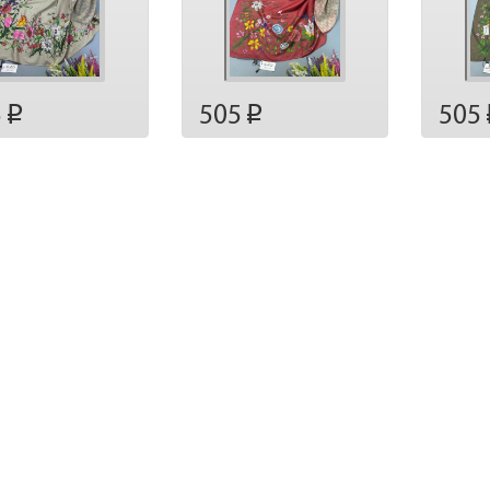
5
505
505
p
p