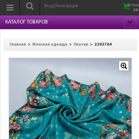
0 товар
Вход
Регистрация
|
0
p
КАТАЛОГ ТОВАРОВ
>
>
>
2292764
Главная
Женская одежда
Платки