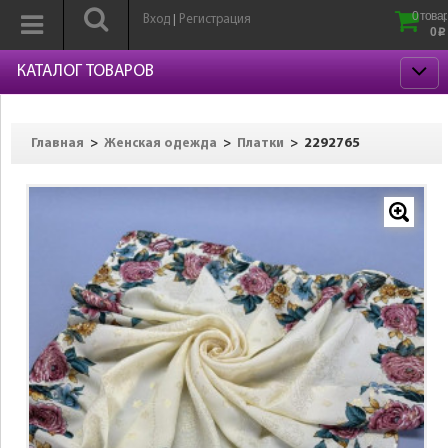
0 товар
Вход
Регистрация
|
0
p
КАТАЛОГ ТОВАРОВ
>
>
>
2292765
Главная
Женская одежда
Платки