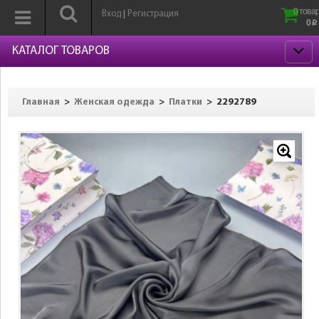
0 товар
Вход
Регистрация
|
0
p
КАТАЛОГ ТОВАРОВ
>
>
>
2292789
Главная
Женская одежда
Платки