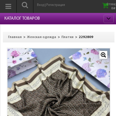
0 товар
Вход
Регистрация
|
0
p
КАТАЛОГ ТОВАРОВ
>
>
>
2292809
Главная
Женская одежда
Платки