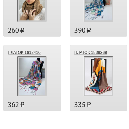
260
390
p
p
ПЛАТОК 1612410
ПЛАТОК 1838269
362
335
p
p