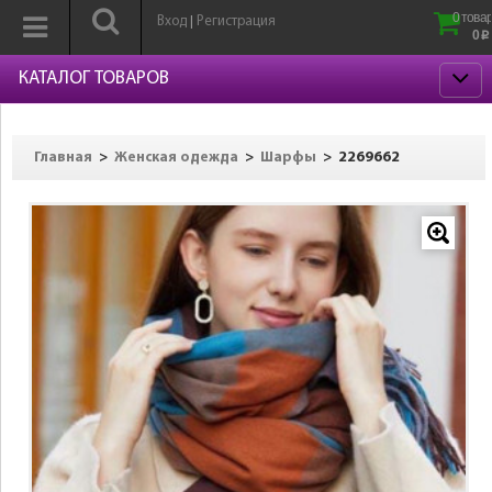
0 товар
Вход
Регистрация
|
0
p
КАТАЛОГ ТОВАРОВ
>
>
>
2269662
Главная
Женская одежда
Шарфы