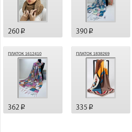
260
390
p
p
ПЛАТОК 1612410
ПЛАТОК 1838269
362
335
p
p