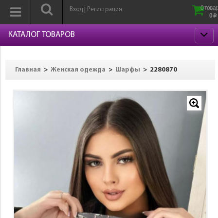
0 товар
Вход
Регистрация
|
0
p
КАТАЛОГ ТОВАРОВ
>
>
>
2280870
Главная
Женская одежда
Шарфы