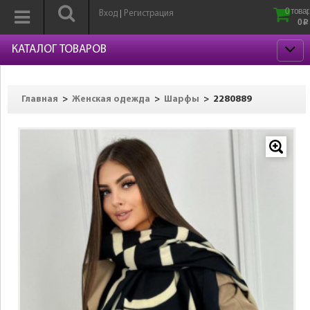
0 товар
Вход
Регистрация
|
0
p
КАТАЛОГ ТОВАРОВ
>
>
>
2280889
Главная
Женская одежда
Шарфы