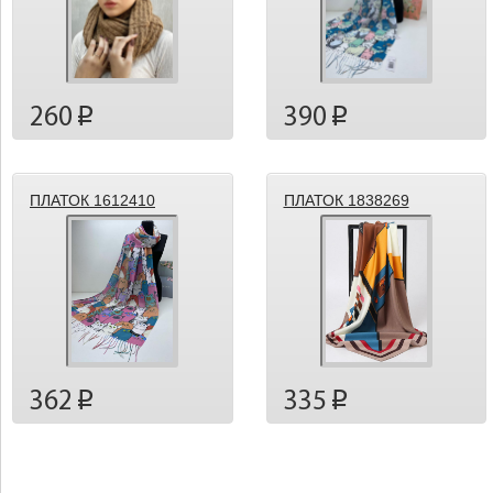
260
390
p
p
ПЛАТОК 1612410
ПЛАТОК 1838269
362
335
p
p