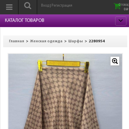
0 товар
Вход
Регистрация
|
0
p
КАТАЛОГ ТОВАРОВ
>
>
>
2280954
Главная
Женская одежда
Шарфы