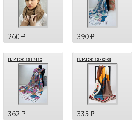
260
390
p
p
ПЛАТОК 1612410
ПЛАТОК 1838269
362
335
p
p