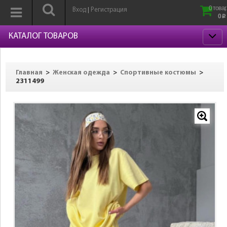
0 товар
Вход
Регистрация
|
0
p
КАТАЛОГ ТОВАРОВ
>
>
>
Главная
Женская одежда
Спортивные костюмы
2311499