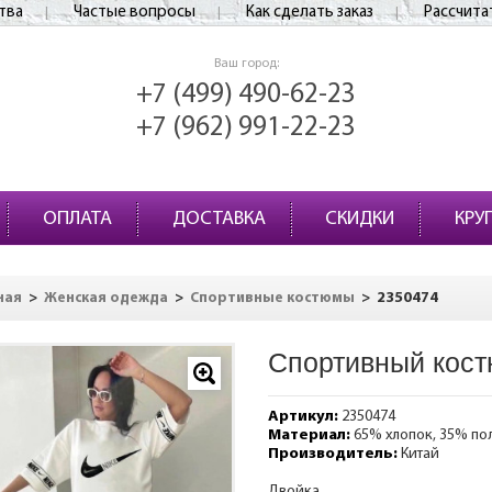
тва
Частые вопросы
Как сделать заказ
Рассчита
Ваш город:
+7 (499) 490-62-23
+7 (962) 991-22-23
ОПЛАТА
ДОСТАВКА
СКИДКИ
КРУ
>
>
>
2350474
ная
Женская одежда
Спортивные костюмы
Спортивный кост
Артикул:
2350474
Материал:
65% хлопок, 35% по
Производитель:
Китай
Двойка