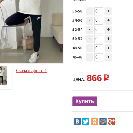
-
+
56-58
-
+
54-56
-
+
52-54
-
+
50-52
-
+
48-50
-
+
46-48
Скачать фото 1
866
p
ЦЕНА:
Купить