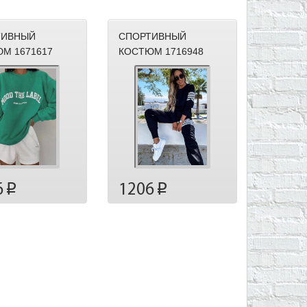
ТИВНЫЙ
СПОРТИВНЫЙ
М 1671617
КОСТЮМ 1716948
6
1206
p
p