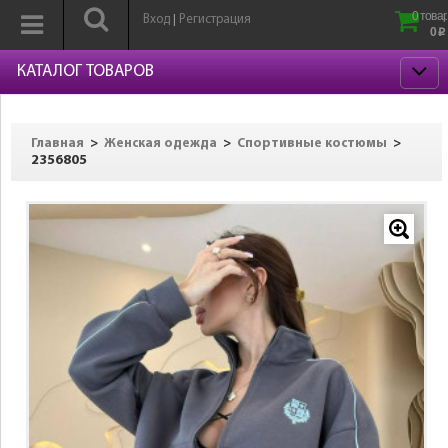
0 товар
Вход
Регистрация
|
0
p
КАТАЛОГ ТОВАРОВ
>
>
>
Главная
Женская одежда
Спортивные костюмы
2356805