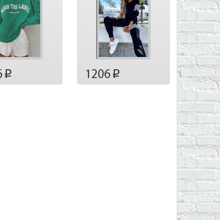
6
1206
p
p