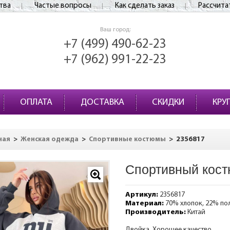
тва
Частые вопросы
Как сделать заказ
Рассчита
Ваш город:
+7 (499) 490-62-23
+7 (962) 991-22-23
ОПЛАТА
ДОСТАВКА
СКИДКИ
КРУ
>
>
>
2356817
ная
Женская одежда
Спортивные костюмы
Спортивный кост
Артикул:
2356817
Материал:
70% хлопок, 22% по
Производитель:
Китай
Двойка. Хорошее качество