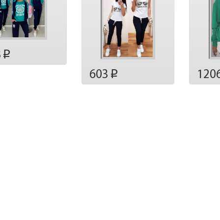
8
p
603
120
p