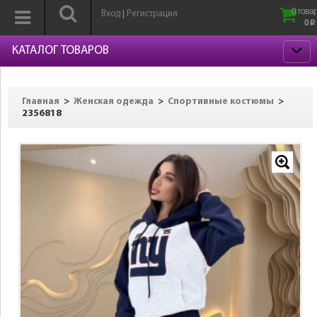
0 товар
Вход
Регистрация
|
0
p
КАТАЛОГ ТОВАРОВ
>
>
>
Главная
Женская одежда
Спортивные костюмы
2356818