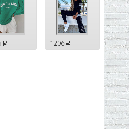
6
1206
p
p