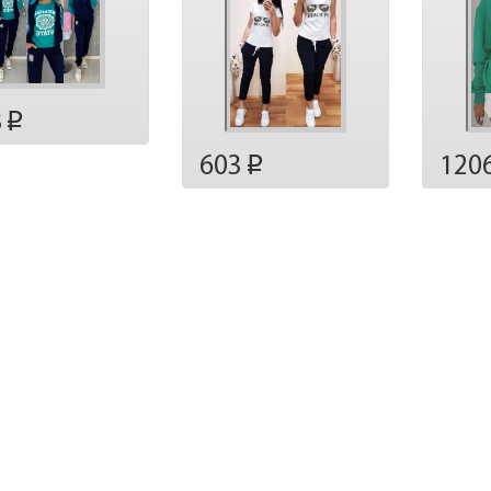
8
p
603
120
p