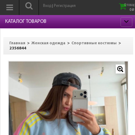
0 товар
Вход
Регистрация
|
0
p
КАТАЛОГ ТОВАРОВ
>
>
>
Главная
Женская одежда
Спортивные костюмы
2356844