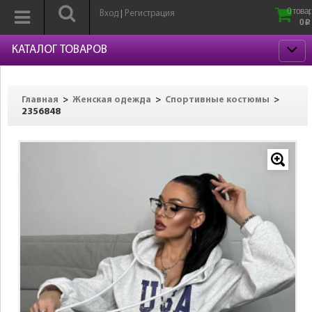
0 товар
Вход
Регистрация
|
0
p
КАТАЛОГ ТОВАРОВ
>
>
>
Главная
Женская одежда
Спортивные костюмы
2356848