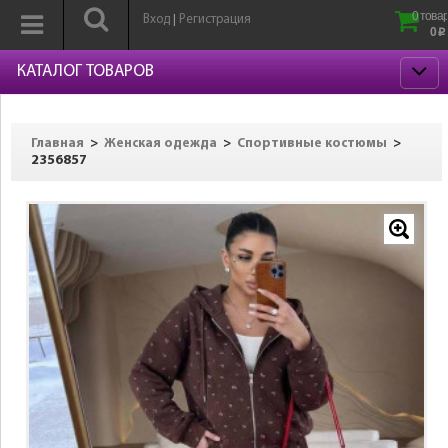
0 товар
Вход
Регистрация
|
0
p
КАТАЛОГ ТОВАРОВ
>
>
>
Главная
Женская одежда
Спортивные костюмы
2356857