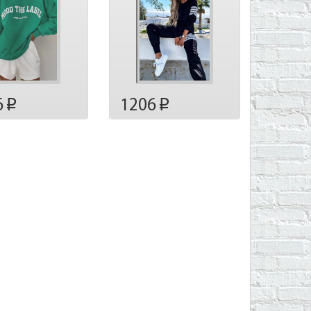
6
1206
p
p