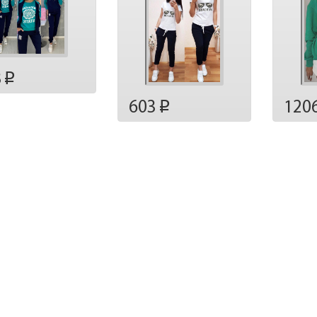
8
p
603
120
p