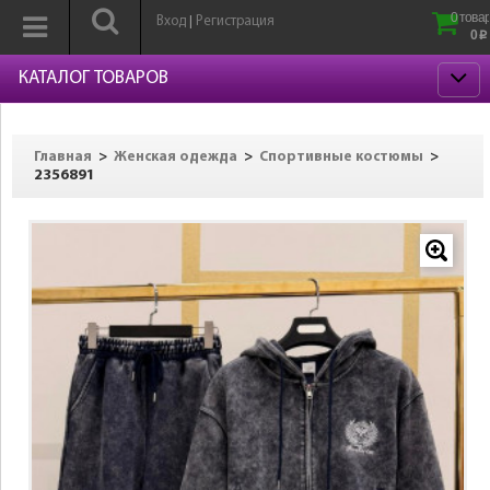
0 товар
Вход
Регистрация
|
0
p
КАТАЛОГ ТОВАРОВ
>
>
>
Главная
Женская одежда
Спортивные костюмы
2356891