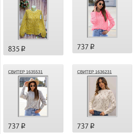
737
p
835
p
СВИТЕР 1635531
СВИТЕР 1636231
737
737
p
p