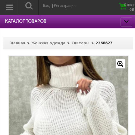
0 товар
Вход
Регистрация
|
0
p
КАТАЛОГ ТОВАРОВ
>
>
>
2268627
Главная
Женская одежда
Свитеры