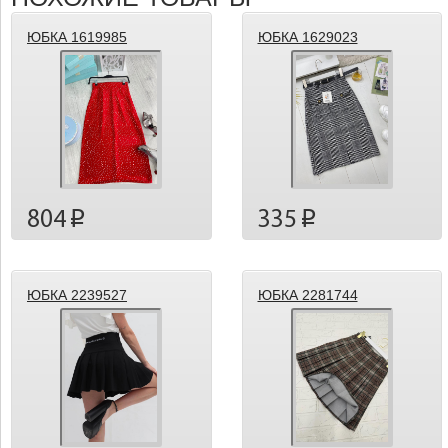
ЮБКА 1619985
ЮБКА 1629023
804
335
p
p
ЮБКА 2239527
ЮБКА 2281744