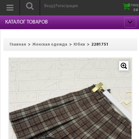
0 товар
Вход
Регистрация
|
0
p
КАТАЛОГ ТОВАРОВ
>
>
>
2281751
Главная
Женская одежда
Юбки