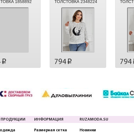
ТОВКА 1858892
ТОЛСТОВКА 2348224
ТОЛСТ
4
794
794
p
p
 ПРОДУКЦИИ
ИНФОРМАЦИЯ
RUZAMODA.SU
 одежда
Размерная сетка
Новинки