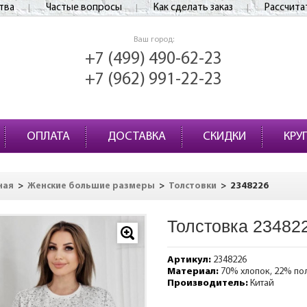
тва
Частые вопросы
Как сделать заказ
Рассчита
Ваш город:
+7 (499) 490-62-23
+7 (962) 991-22-23
ОПЛАТА
ДОСТАВКА
СКИДКИ
КРУ
>
>
>
2348226
ная
Женские большие размеры
Толстовки
Толстовка 23482
Артикул:
2348226
Материал:
70% хлопок, 22% по
Производитель:
Китай