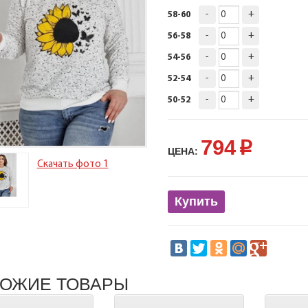
-
+
58-60
-
+
56-58
-
+
54-56
-
+
52-54
-
+
50-52
794
p
ЦЕНА:
Скачать фото 1
Купить
ОЖИЕ ТОВАРЫ