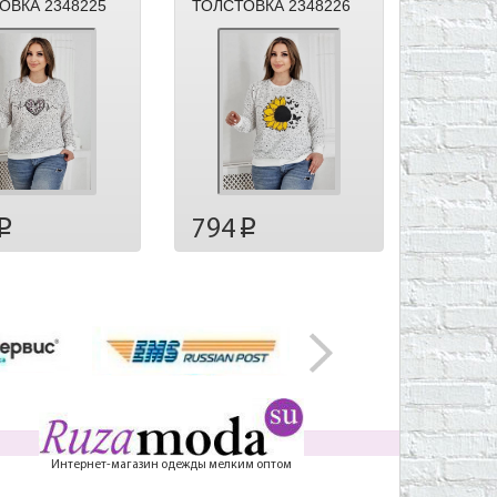
ОВКА 2348225
ТОЛСТОВКА 2348226
794
p
p
Интернет-магазин одежды мелким оптом