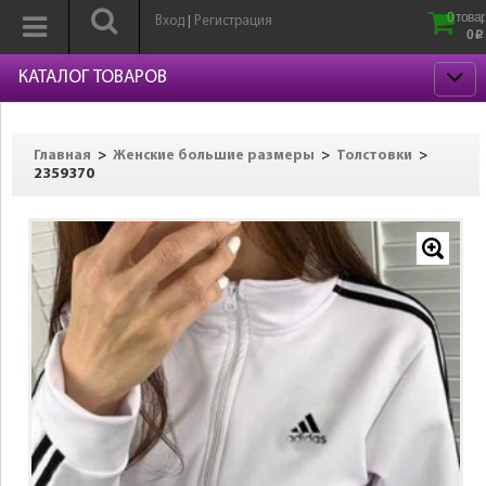
0 товар
Вход
Регистрация
|
0
p
КАТАЛОГ ТОВАРОВ
>
>
>
Главная
Женские большие размеры
Толстовки
2359370