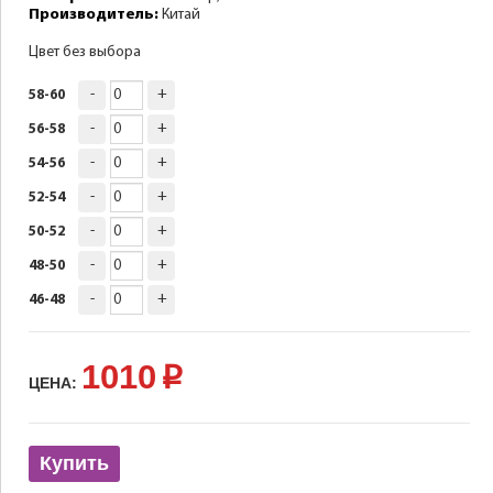
Производитель:
Китай
Цвет без выбора
-
+
58-60
-
+
56-58
-
+
54-56
-
+
52-54
-
+
50-52
-
+
48-50
-
+
46-48
1010
p
ЦЕНА:
Купить