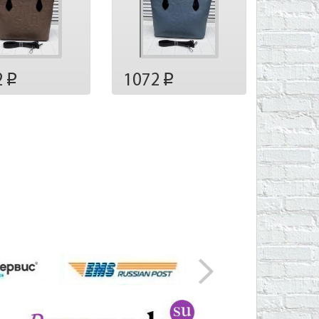
2
1072
p
p