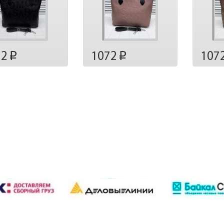
72
1072
107
p
p