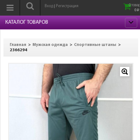
0 товар
Вход
Регистрация
|
0
p
КАТАЛОГ ТОВАРОВ
>
>
>
Главная
Мужская одежда
Спортивные штаны
2366294