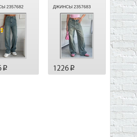
Ы 2357682
ДЖИНСЫ 2357683
6
1226
p
p