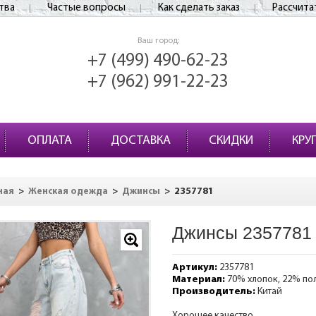
тва
Частые вопросы
Как сделать заказ
Рассчита
Ваш город:
+7 (499) 490-62-23
+7 (962) 991-22-23
ОПЛАТА
ДОСТАВКА
СКИДКИ
КРУ
>
>
>
2357781
ная
Женская одежда
Джинсы
Джинсы 2357781
Артикул:
2357781
Материал:
70% хлопок, 22% по
Производитель:
Китай
Хорошее качество