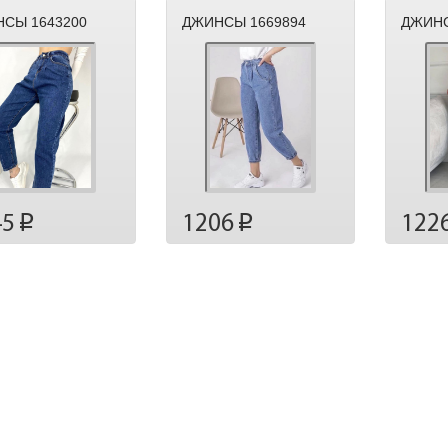
СЫ 1643200
ДЖИНСЫ 1669894
ДЖИНС
45
1206
122
p
p