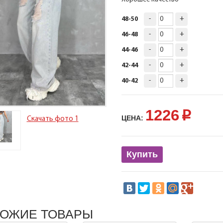
-
+
48-50
-
+
46-48
-
+
44-46
-
+
42-44
-
+
40-42
1226
p
ЦЕНА:
Скачать фото 1
Купить
ОЖИЕ ТОВАРЫ