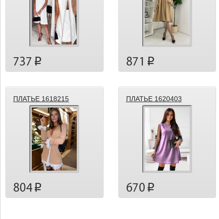
737
871
p
p
ПЛАТЬЕ 1618215
ПЛАТЬЕ 1620403
804
670
p
p