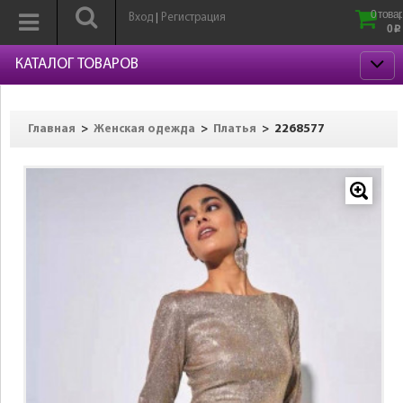
0 товар
Вход
Регистрация
|
0
p
КАТАЛОГ ТОВАРОВ
>
>
>
2268577
Главная
Женская одежда
Платья