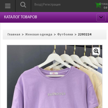
0 товар
Вход
Регистрация
|
0
p
КАТАЛОГ ТОВАРОВ
>
>
>
2293224
Главная
Женская одежда
Футболки