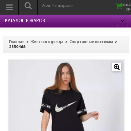
0 товар
Вход
Регистрация
|
0
p
КАТАЛОГ ТОВАРОВ
>
>
>
Главная
Женская одежда
Спортивные костюмы
2350468