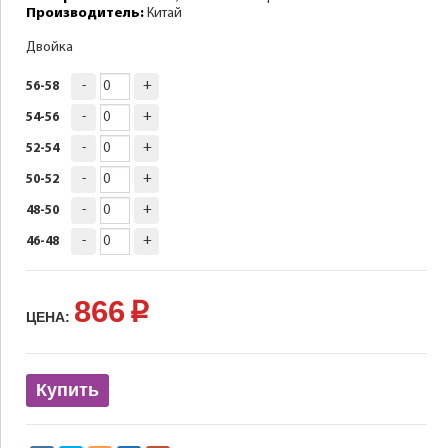
Производитель:
Китай
Двойка
-
+
56-58
-
+
54-56
-
+
52-54
-
+
50-52
-
+
48-50
-
+
46-48
866
p
ЦЕНА:
Купить